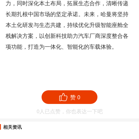
力，同时深化本土布局，拓展生态合作，清晰传递
长期扎根中国市场的坚定承诺。未来，哈曼将坚持
本土化研发与生态共建，持续优化升级智能座舱全
栈解决方案，以创新科技助力汽车厂商深度整合各
项功能，打造为一体化、智能化的车载体验。
赞
0
0
人已点赞，你也表达一下吧
相关资讯