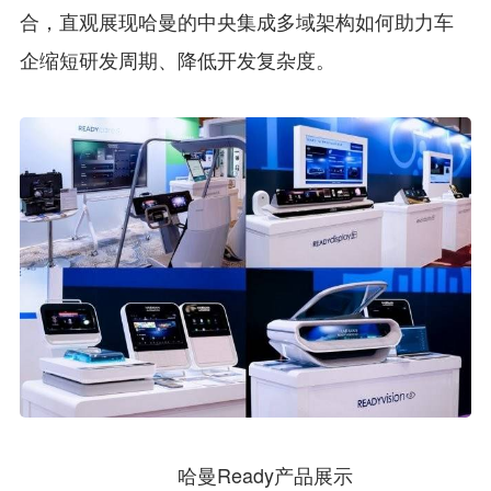
合，直观展现哈曼的中央集成多域架构如何助力车
企缩短研发周期、降低开发复杂度。
哈曼Ready产品展示