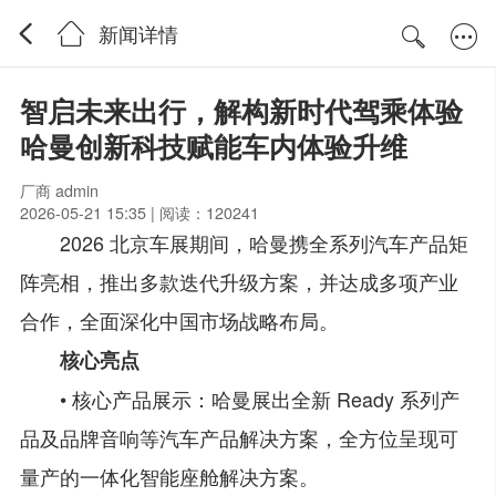
新闻详情
智启未来出行，解构新时代驾乘体验
哈曼创新科技赋能车内体验升维
厂商 admin
2026-05-21 15:35 | 阅读：120241
2026 北京车展期间，哈曼携全系列汽车产品矩
阵亮相，推出多款迭代升级方案，并达成多项产业
合作，全面深化中国市场战略布局。
核心亮点
• 核心产品展示：哈曼展出全新 Ready 系列产
品及品牌音响等汽车产品解决方案，全方位呈现可
量产的一体化智能座舱解决方案。