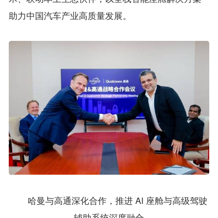
助力中国汽车产业高质量发展。
哈曼与高通深化合作，推进 AI 座舱与高级驾驶
辅助系统深度融合