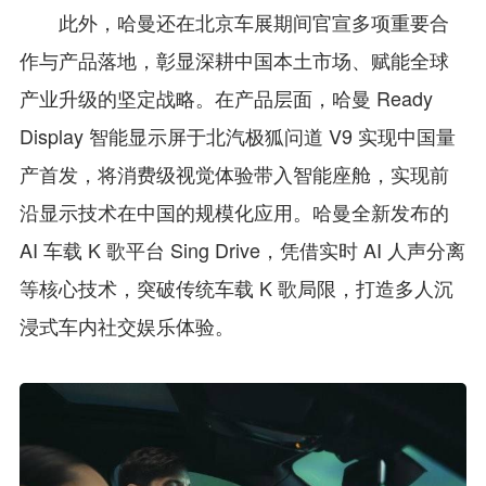
此外，哈曼还在北京车展期间官宣多项重要合
作与产品落地，彰显深耕中国本土市场、赋能全球
产业升级的坚定战略。在产品层面，哈曼 Ready
Display 智能显示屏于北汽极狐问道 V9 实现中国量
产首发，将消费级视觉体验带入智能座舱，实现前
沿显示技术在中国的规模化应用。哈曼全新发布的
AI 车载 K 歌平台 Sing Drive，凭借实时 AI 人声分离
等核心技术，突破传统车载 K 歌局限，打造多人沉
浸式车内社交娱乐体验。