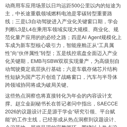
动商用车应用场景以日均运距500公里以内的短途为
主，中长途重载领域燃料电池是零碳转型重要路
线；三是L3自动驾驶进入产业化关键窗口期，学会
判断L3是L4在乘用车领域实现大规模、商业化、规
范化量产应用的的必经之路；四是AI Agent规模化上
车成为新车型核心吸引力，智能座舱正从“工具属
性”向“伙伴属性”转型；五是线控底盘全面迈入产业
化关键期，EMB与SBW双双实现量产，为高级别自
动驾驶奠定底层执行基础；六是车载存储芯片结构
性短缺为国产芯片创造了战略窗口，汽车与半导体
跨领域协同将成为破局关键。
这些热点洞察也将直接转化为年会的内容设计支
撑。赵立金副秘书长在答记者问中指出，SAECCE
2026的议题设计正是源于学会“研究引领、平台赋
能”的工作主线，已经形成从热点洞察到议题设计、
会议落地、展览呈现的完整闭环。围绕以上热点设