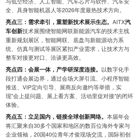
与低空经济、人工智能、汽车芯片与软件、汽车安
全、具身智能机器人等2026年度最热技术方向。
AITX
亮点三：需求牵引，重塑新技术展示生态。
汽
技术展围绕智能网联新能源汽车的技术主线
车创新
重新规划展区，智能网联、底盘与新能源动力系
统、仿真与测试等展区紧扣产业需求，让技术方与
整车对接更对口、洽谈更高效。
以数字化手
亮点四：会展一体，产学研深度连接。
段打通会展边界，通过会场大屏引流、小程序智能
推送、VIP定向引导、展商反向邀约等举措，实
现"会上提问题、展上看方案、活动里促对接"的闭环
体验。
本届年会
亮点五：立足国内，链接全球创新网络。
将汇聚来自30多个国家和地区的数百位海外专家与
企业领袖，20国40位青年才俊现场交流，国际初创