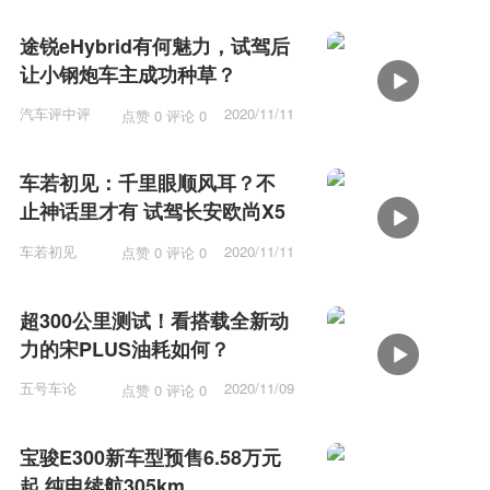
途锐eHybrid有何魅力，试驾后
让小钢炮车主成功种草？
汽车评中评
2020/11/11
点赞 0 评论 0
09:18
车若初见：千里眼顺风耳？不
止神话里才有 试驾长安欧尚X5
车若初见
2020/11/11
点赞 0 评论 0
09:16
超300公里测试！看搭载全新动
力的宋PLUS油耗如何？
五号车论
2020/11/09
点赞 0 评论 0
15:52
宝骏E300新车型预售6.58万元
起 纯电续航305km