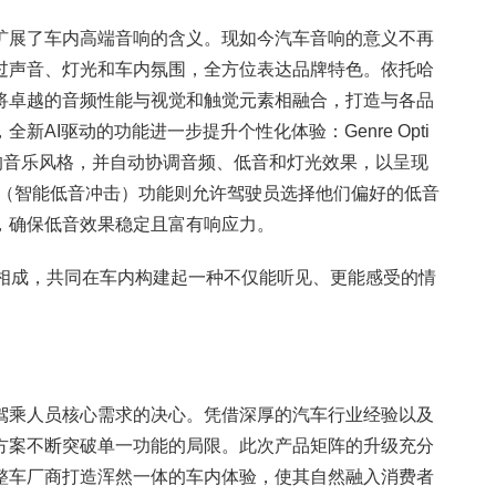
扩展了车内高端音响的含义。现如今汽车音响的意义不再
过声音、灯光和车内氛围，全方位表达品牌特色。依托哈
将卓越的音频性能与视觉和触觉元素相融合，打造与各品
AI驱动的功能进一步提升个性化体验：Genre Opti
播放的音乐风格，并自动协调音频、低音和灯光效果，以呈现
mpact（智能低音冲击）功能则允许驾驶员选择他们偏好的低音
，确保低音效果稳定且富有响应力。
相辅相成，共同在车内构建起一种不仅能听见、更能感受的情
驾乘人员核心需求的决心。凭借深厚的汽车行业经验以及
方案不断突破单一功能的局限。此次产品矩阵的升级充分
整车厂商打造浑然一体的车内体验，使其自然融入消费者