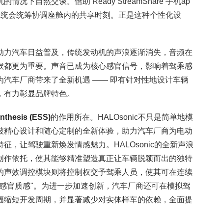
下自然交谈。借助 Ready StreamShare 手机ap
系统会统筹协调座舱内的共享时刻。正是这种个性化设
动力汽车日益普及，传统发动机的声浪逐渐消失，音频在
候都更为重要。声音已成为核心感官信号，影响着驾乘感
汽车厂商带来了全新机遇 —— 即有针对性地设计车辆
，有力彰显品牌特色。
nthesis (ESS)
的作用所在。HALOsonic不只是简单地模
被精心设计和随心定制的全新体验，助力汽车厂商为电动
，让驾驶重新焕发情感魅力。HALOsonic的全新声浪
创作依托，使其能够精准塑造真正让车辆脱颖而出的独特
的声效调控模块则将控制权交予驾乘人员，使其可在连续
感官质感"。为进一步加速创新，汽车厂商还可在模拟驾
幅缩短开发周期，并显著减少对实体样车的依赖，全面提