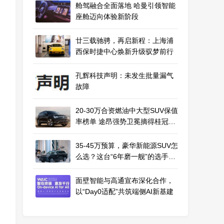
舱驾融合全面落地 哈曼引领智能
座舱迈向体验新阶段
廿三载驰骋，再启新程：上海浦
西保时捷中心焕新升级驭梦前行
孔辉科技声明：未发生批量漏气
故障
20-30万合资燃油中大型SUV保值
率榜单 途昂强势卫冕摘得桂冠，
途昂X紧随其后稳居榜眼
35-45万预算，豪华新能源SUV怎
么选？这台“6年磨一舰”的选手值
得一看
面壁智能与高通宣布深化合作，
以“Day0适配”共筑端侧AI新基建