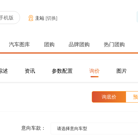
手机版
主站
[切换]
汽车图库
团购
品牌团购
热门团购
综述
资讯
参数配置
询价
图片
询底价
预
意向车款：
请选择意向车型